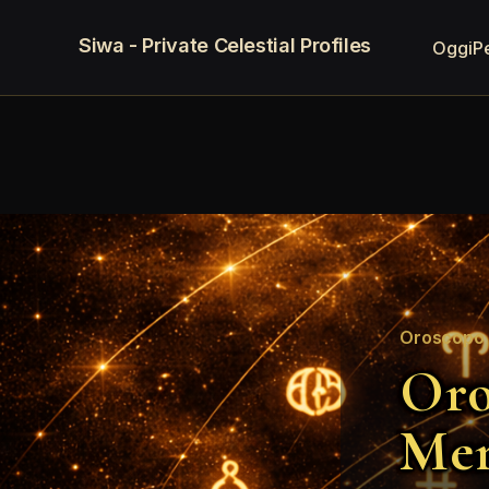
Siwa - Private Celestial Profiles
Oggi
P
Oroscopo 
Oro
Mer