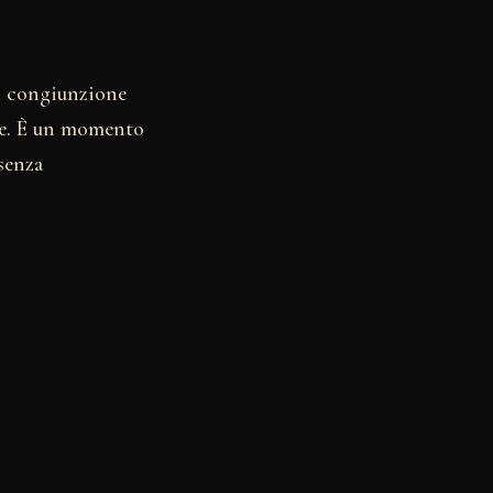
in congiunzione
ive. È un momento
 senza