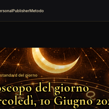
ersonal
Publisher
Metodo
standard del giorno
scopo del giorno
coledì, 10 Giugno 20