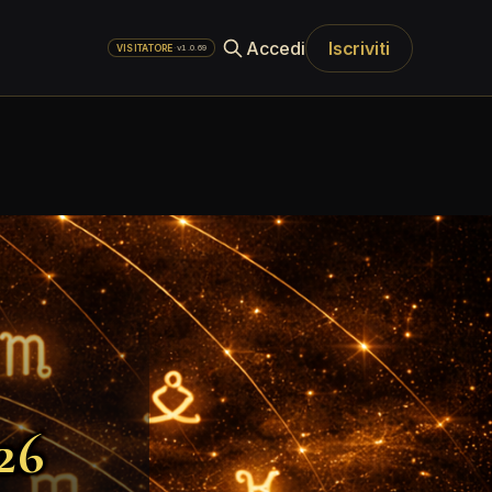
Accedi
Iscriviti
·
v1.0.69
VISITATORE
26