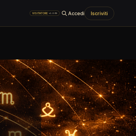
Accedi
Iscriviti
·
v1.0.69
VISITATORE