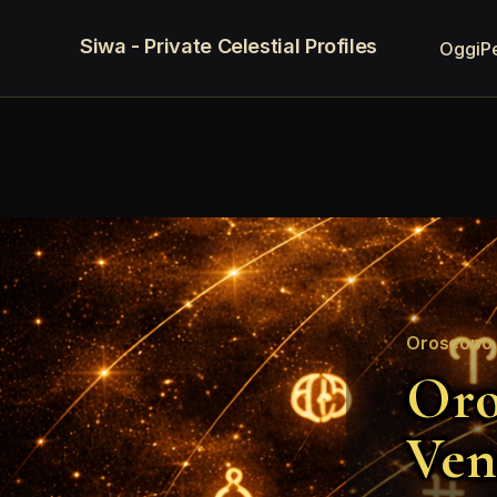
Siwa - Private Celestial Profiles
Oggi
P
Oroscopo 
Oro
Ven