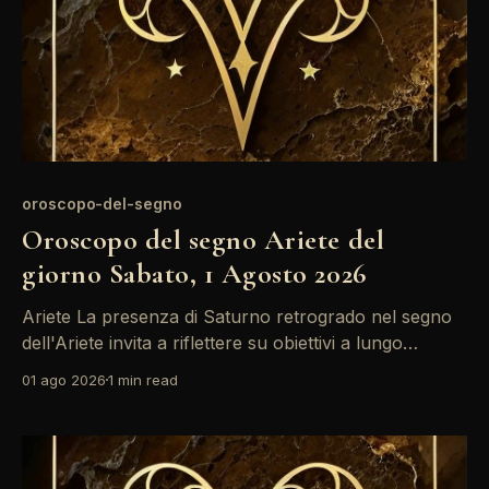
oroscopo-del-segno
Oroscopo del segno Ariete del
giorno Sabato, 1 Agosto 2026
Ariete La presenza di Saturno retrogrado nel segno
dell'Ariete invita a riflettere su obiettivi a lungo
termine. Potresti sentirti un po' bloccato, ma non
01 ago 2026
1 min read
lasciarti scoraggiare: la Luna in Pesci ti offre intuizioni
preziose per affrontare le sfide. Approfitta di questo
momento per rivalutare i tuoi desideri