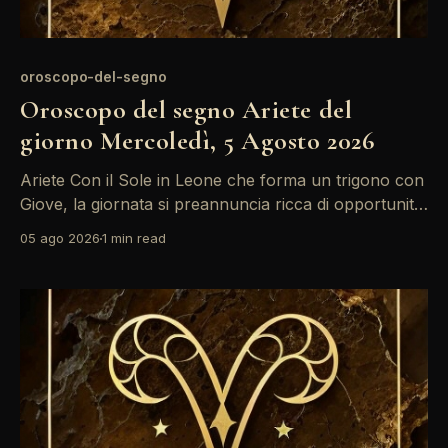
oroscopo-del-segno
Oroscopo del segno Ariete del
giorno Mercoledì, 5 Agosto 2026
Ariete Con il Sole in Leone che forma un trigono con
Giove, la giornata si preannuncia ricca di opportunità.
È il momento ideale per riflettere su progetti futuri e
05 ago 2026
1 min read
prendere decisioni importanti. La vostra energia è
contagiosa, ma fate attenzione a non sovraccaricarvi
di impegni. L'energia del Sole