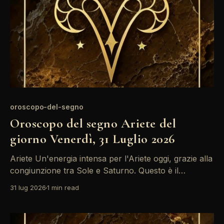
oroscopo-del-segno
Oroscopo del segno Ariete del
giorno Venerdì, 31 Luglio 2026
Ariete Un'energia intensa per l'Ariete oggi, grazie alla
congiunzione tra Sole e Saturno. Questo è il
momento ideale per riflettere sulle proprie
31 lug 2026
1 min read
aspirazioni, ma attenzione: potrebbero emergere
tensioni in ambito lavorativo. Mantieni la calma e
affronta le sfide con determinazione. La giornata si