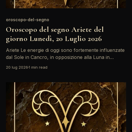
oroscopo-del-segno
Oroscopo del segno Ariete del
giorno Lunedì, 20 Luglio 2026
Ariete Le energie di oggi sono fortemente influenzate
dal Sole in Cancro, in opposizione alla Luna in
Bilancia. Questa configurazione potrebbe portare a
20 lug 2026
1 min read
conflitti interiori, specialmente in ambito relazionale. È
un momento per riflettere su come le emozioni e le
responsabilità si intrecciano nella tua vita quotidiana.
La giornata presenta