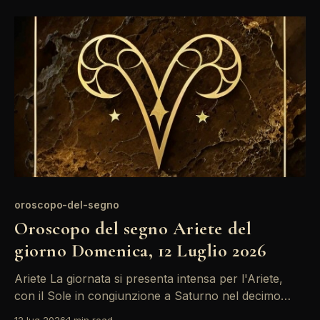
decisioni importanti. Ricorda di bilanciare le tue
ambizioni con la tua salute mentale; concediti
momenti di
oroscopo-del-segno
Oroscopo del segno Ariete del
giorno Domenica, 12 Luglio 2026
Ariete La giornata si presenta intensa per l'Ariete,
con il Sole in congiunzione a Saturno nel decimo
campo. Questo è un momento di grande
12 lug 2026
1 min read