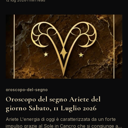
responsabilità, ma anche di opportunità per
affermare la propria autorità. È il momento giusto per
riflettere su obiettivi a lungo termine e prendere
decisioni
oroscopo-del-segno
Oroscopo del segno Ariete del
giorno Sabato, 11 Luglio 2026
Ariete L'energia di oggi è caratterizzata da un forte
impulso grazie al Sole in Cancro che si congiunge a