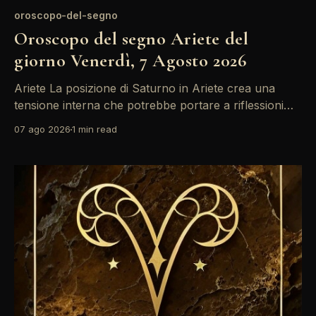
oroscopo-del-segno
Oroscopo del segno Ariete del
giorno Venerdì, 7 Agosto 2026
Ariete La posizione di Saturno in Ariete crea una
tensione interna che potrebbe portare a riflessioni
profonde. È il momento di affrontare le paure e le
07 ago 2026
1 min read
insicurezze, soprattutto in ambito lavorativo. Ricorda
che la chiarezza mentale sarà la tua migliore alleata
oggi. La giornata si presenta intensa per chi è