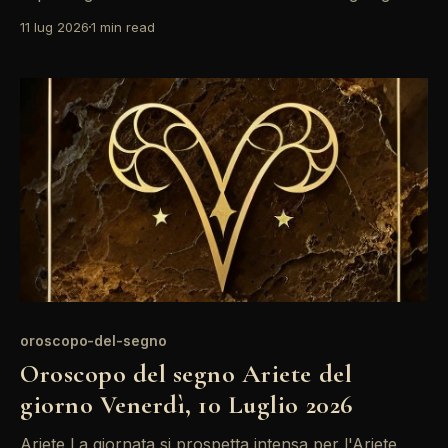
Saturno nel tuo segno. Questo è un momento ideale
11 lug 2026
1 min read
per riflettere sulle tue ambizioni e fare piani concreti.
Non lasciarti scoraggiare dai piccoli ostacoli che
potrebbero presentarsi; affrontali con
oroscopo-del-segno
Oroscopo del segno Ariete del
giorno Venerdì, 10 Luglio 2026
Ariete La giornata si prospetta intensa per l'Ariete,