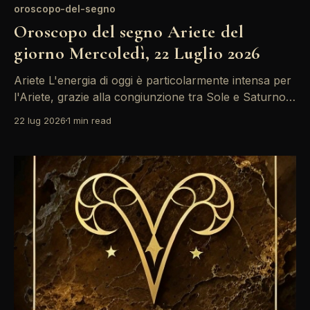
oroscopo-del-segno
Oroscopo del segno Ariete del
giorno Mercoledì, 22 Luglio 2026
Ariete L'energia di oggi è particolarmente intensa per
l'Ariete, grazie alla congiunzione tra Sole e Saturno
nel settore del pensiero profondo. Questo è un
22 lug 2026
1 min read
momento ideale per riflettere su decisioni importanti,
specialmente in ambito lavorativo. Non lasciarti
frenare dalla confusione, ma sfrutta la tua
determinazione per