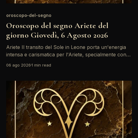
oroscopo-del-segno
Oroscopo del segno Ariete del
giorno Giovedì, 6 Agosto 2026
Ariete Il transito del Sole in Leone porta un'energia
intensa e carismatica per l'Ariete, specialmente con il
sostegno di Giove. È un momento ideale per riflettere
06 ago 2026
1 min read
su obiettivi personali, ma attenzione: il passaggio di
Saturno retrogrado richiede di fare i conti con alcune
responsabilità che non