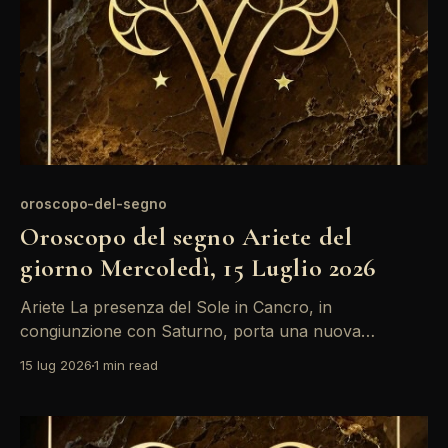
oroscopo-del-segno
Oroscopo del segno Ariete del
giorno Mercoledì, 15 Luglio 2026
Ariete La presenza del Sole in Cancro, in
congiunzione con Saturno, porta una nuova
consapevolezza nella tua carriera. Questo è un
15 lug 2026
1 min read
momento di introspezione: valuta le tue ambizioni e
considera se stai seguendo il percorso giusto. La
Luna in Leone ti invita a esprimere con passione i tuoi