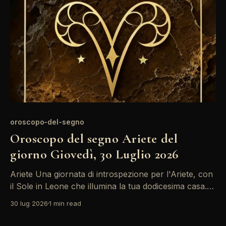
presenta densa di
oroscopo-del-segno
Oroscopo del segno Ariete del
giorno Giovedì, 30 Luglio 2026
Ariete Una giornata di introspezione per l'Ariete, con
il Sole in Leone che illumina la tua dodicesima casa.
Potresti sentirti attratto da riflessioni profonde,
30 lug 2026
1 min read
soprattutto in relazione alla tua carriera e alle tue
ambizioni. Ricorda che i momenti di pausa possono