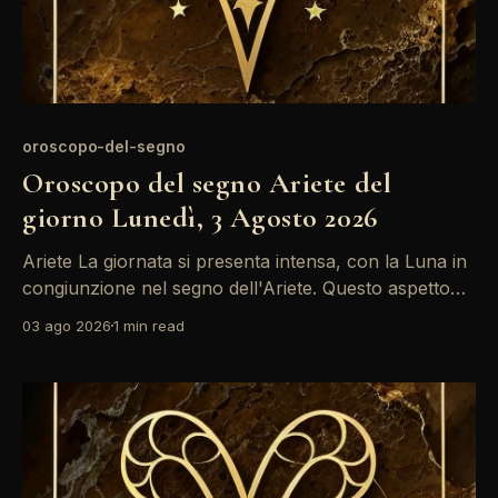
oroscopo-del-segno
Oroscopo del segno Ariete del
giorno Lunedì, 3 Agosto 2026
Ariete La giornata si presenta intensa, con la Luna in
congiunzione nel segno dell'Ariete. Questo aspetto
porta un'energia di rinnovamento e voglia di
03 ago 2026
1 min read
affrontare nuove sfide. Approfitta di questo slancio
per esprimere le tue idee e prendere decisioni audaci,
soprattutto in ambito lavorativo. Un'energia