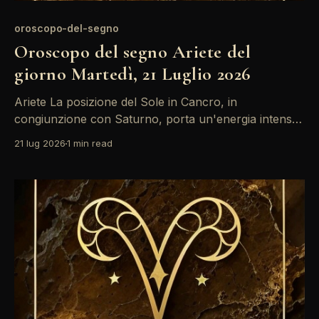
oroscopo-del-segno
Oroscopo del segno Ariete del
giorno Martedì, 21 Luglio 2026
Ariete La posizione del Sole in Cancro, in
congiunzione con Saturno, porta un'energia intensa
e riflessiva. È un momento per rivedere le proprie
21 lug 2026
1 min read
ambizioni e i legami emotivi, specialmente in ambito
lavorativo. Non trascurare le emozioni: potrebbero
guidarti verso decisioni importanti. La giornata si
presenta ricca di opportunità