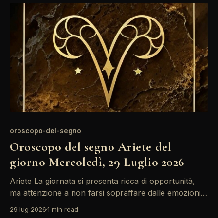
portare a intuizioni preziose. L'energia
oroscopo-del-segno
Oroscopo del segno Ariete del
giorno Mercoledì, 29 Luglio 2026
Ariete La giornata si presenta ricca di opportunità,
ma attenzione a non farsi sopraffare dalle emozioni.
Con il Sole in trigono a Giove, ci sono buone
29 lug 2026
1 min read
possibilità di espansione personale e professionale,