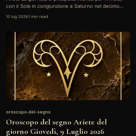
con il Sole in congiunzione a Saturno nel decimo
campo, portando una forte spinta verso il lavoro e la
10 lug 2026
1 min read
carriera. È il momento giusto per prendere decisioni
importanti, ma attenzione alle tensioni che
potrebbero sorgere in ambito relazionale, in
particolare
oroscopo-del-segno
Oroscopo del segno Ariete del
giorno Giovedì, 9 Luglio 2026