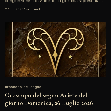
congiunzione con Saturno, la giornata si presenta
ricca di introspezione per l'Ariete. È un momento
27 lug 2026
1 min read
ideale per riflettere sulle proprie ambizioni e desideri,
ma attenzione ai conflitti in arrivo, specialmente nelle
relazioni professionali. La posizione del Sole in
oroscopo-del-segno
Oroscopo del segno Ariete del
giorno Domenica, 26 Luglio 2026