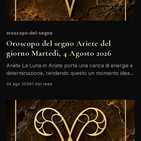
oroscopo-del-segno
Oroscopo del segno Ariete del
giorno Martedì, 4 Agosto 2026
Ariete La Luna in Ariete porta una carica di energia e
determinazione, rendendo questo un momento ideale
per affrontare nuove sfide. La congiunzione tra Sole
04 ago 2026
1 min read
e Luna amplifica la tua intuizione, permettendoti di
vedere chiaramente le opportunità che si presentano.
Sfrutta questa vitalità per dare una spinta ai tuoi
progetti