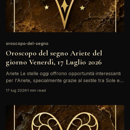
oroscopo-del-segno
Oroscopo del segno Ariete del
giorno Venerdì, 17 Luglio 2026
Ariete Le stelle oggi offrono opportunità interessanti
per l'Ariete, specialmente grazie al sestile tra Sole e
Marte. È un momento ideale per canalizzare la tua
17 lug 2026
1 min read
energia in progetti creativi, ma fai attenzione a non
trascurare i dettagli. La comunicazione potrebbe
essere un po' confusa, quindi mantieni la