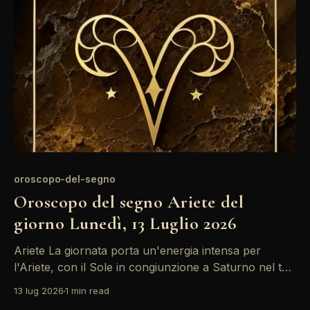
momento di dedicarti a te stesso e di riorganizzare i
tuoi
oroscopo-del-segno
Oroscopo del segno Ariete del
giorno Lunedì, 13 Luglio 2026
Ariete La giornata porta un'energia intensa per
l'Ariete, con il Sole in congiunzione a Saturno nel tuo
decimo campo. Questa combinazione favorisce il
13 lug 2026
1 min read
successo professionale e ti spinge a prendere