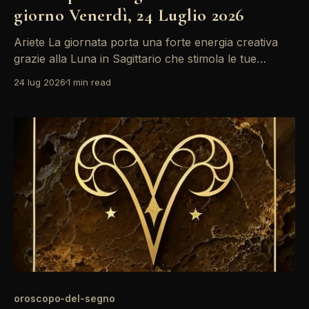
giorno Venerdì, 24 Luglio 2026
Ariete La giornata porta una forte energia creativa
grazie alla Luna in Sagittario che stimola le tue
passioni. Sfrutta questa vitalità, ma fai attenzione a
24 lug 2026
1 min read
non trascurare le responsabilità: il Sole in quadratura
con Mercurio potrebbe portare a malintesi. Mantieni
la calma e agisci con chiarezza. Le stelle oggi offrono
oroscopo-del-segno