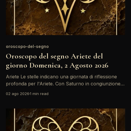
oroscopo-del-segno
Oroscopo del segno Ariete del
giorno Domenica, 2 Agosto 2026
Ariete Le stelle indicano una giornata di riflessione
profonda per l'Ariete. Con Saturno in congiunzione
nel tuo segno, potresti sentirti più incline a valutare le
02 ago 2026
1 min read
tue scelte passate. Approfitta di questo momento per
riorganizzare le tue priorità e non esitare a prendere
decisioni importanti. La posizione di Saturno