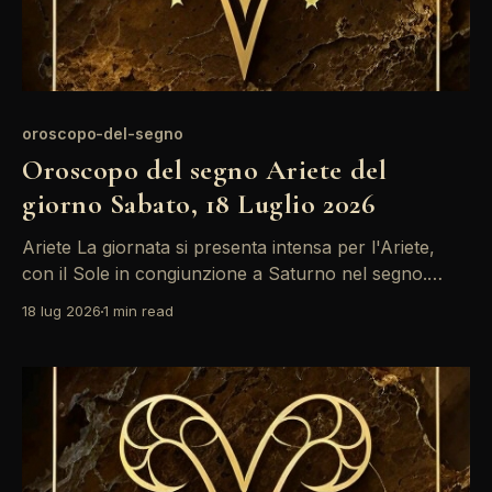
oroscopo-del-segno
Oroscopo del segno Ariete del
giorno Sabato, 18 Luglio 2026
Ariete La giornata si presenta intensa per l'Ariete,
con il Sole in congiunzione a Saturno nel segno.
Questo aspetto invita a riflettere su obiettivi a lungo
18 lug 2026
1 min read
termine e responsabilità. È il momento di fare scelte
decisive, soprattutto in ambito lavorativo. Il Sole in
congiunzione a Saturno nel tuo