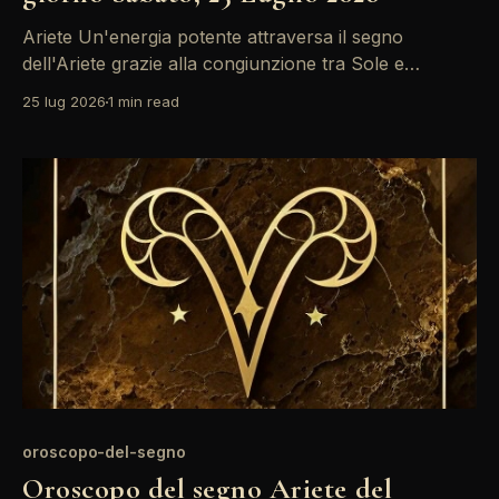
Ariete Un'energia potente attraversa il segno
dell'Ariete grazie alla congiunzione tra Sole e
Saturno. È un momento di introspezione profonda,
25 lug 2026
1 min read
utile per riflettere su obiettivi a lungo termine e per
prendere decisioni importanti. Non sottovalutare i
segnali che arrivano dalla tua intuizione; oggi
possono guidarti verso
oroscopo-del-segno
Oroscopo del segno Ariete del