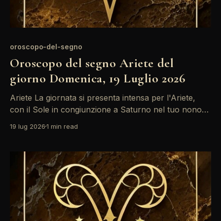
oroscopo-del-segno
Oroscopo del segno Ariete del
giorno Domenica, 19 Luglio 2026
Ariete La giornata si presenta intensa per l'Ariete,
con il Sole in congiunzione a Saturno nel tuo nono
campo. Questo aspetto ti invita a riflettere su scelte
19 lug 2026
1 min read
importanti e a prendere decisioni che potrebbero
influenzare il tuo percorso. Non esitare a
confrontarti con le tue emozioni e a