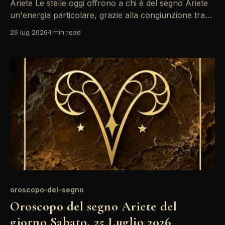
Ariete Le stelle oggi offrono a chi è del segno Ariete
un'energia particolare, grazie alla congiunzione tra
Sole e Saturno nel tuo settore spirituale. Questo è un
26 lug 2026
1 min read
momento ideale per riflettere su obiettivi a lungo
termine e per trovare un equilibrio tra i desideri
personali e le responsabilità.
oroscopo-del-segno
Oroscopo del segno Ariete del
giorno Sabato, 25 Luglio 2026