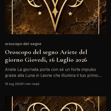
oroscopo-del-segno
Oroscopo del segno Ariete del
giorno Giovedì, 16 Luglio 2026
Ariete La giornata porta con sé un forte impulso
grazie alla Luna in Leone che illumina il tuo primo
campo. Le energie di Sole e Saturno in congiunzione
16 lug 2026
1 min read
possono farti sentire più responsabile, ma attenzione
a non lasciarti sopraffare dalle pressioni esterne. È il
momento di riflettere su ciò che