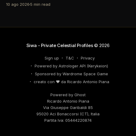
retrogrado che ti invita a riflettere sulle decisioni di
10 ago 2026
5 min read
carriera passate. Non farti sopraffare dalle emozioni
– il tuo successo dipende dalla lucidità. Le tensioni
con i colleghi possono trasformarsi in opportunità di
networking, quindi
Siwa - Private Celestial Profiles
© 2026
Sign up
T&C
Privacy
Powered by Astrologer API (Kerykeion)
Sponsored by Wardrome Space Game
creato con ❤️ da Ricardo Antonio Piana
Powered by Ghost
Ricardo Antonio Piana
Via Giuseppe Garibaldi 85
95020 Aci Bonaccorsi (CT), Italia
Partita Iva: 05444220874