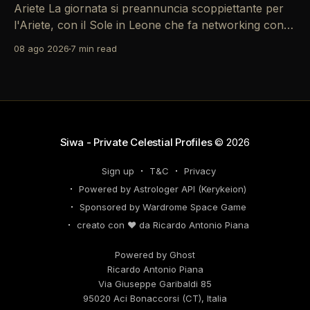
Ariete La giornata si preannuncia scoppiettante per
l'Ariete, con il Sole in Leone che fa networking con la
Luna in Gemelli. Questo transito è un'opportunità
08 ago 2026
7 min read
d'oro per postare un aggiornamento che incapsuli la
tua genialità e stimoli il tuo engagement. È il momento
perfetto
Siwa - Private Celestial Profiles
© 2026
Sign up
T&C
Privacy
Powered by Astrologer API (Kerykeion)
Sponsored by Wardrome Space Game
creato con ❤️ da Ricardo Antonio Piana
Powered by Ghost
Ricardo Antonio Piana
Via Giuseppe Garibaldi 85
95020 Aci Bonaccorsi (CT), Italia