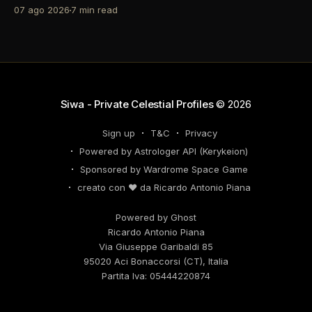
come un recruiter indeciso. È il momento di
07 ago 2026
7 min read
riconsiderare il tuo personal brand e l'engagement
nei tuoi KPI. Potresti avvertire la necessità di
riorganizzare il tuo network professionale: non
lasciare che
Siwa - Private Celestial Profiles
© 2026
Sign up
T&C
Privacy
Powered by Astrologer API (Kerykeion)
Sponsored by Wardrome Space Game
creato con ❤️ da Ricardo Antonio Piana
Powered by Ghost
Ricardo Antonio Piana
Via Giuseppe Garibaldi 85
95020 Aci Bonaccorsi (CT), Italia
Partita Iva: 05444220874