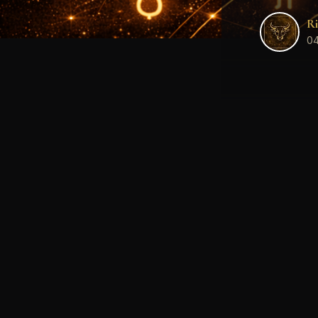
Ri
04