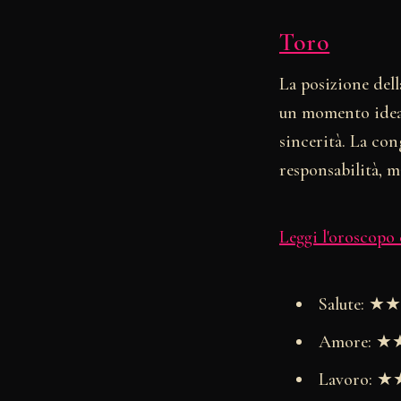
Toro
La posizione dell
un momento ideal
sincerità. La con
responsabilità, m
Leggi l'oroscopo
Salute: 
Amore: 
Lavoro: