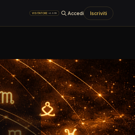
Accedi
Iscriviti
·
v1.0.69
VISITATORE