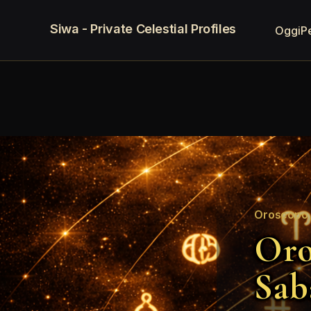
Siwa - Private Celestial Profiles
Oggi
P
Oroscopo 
Oro
Sab