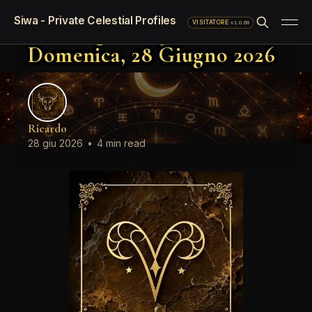
Oroscopo standard del giorno
Siwa - Private Celestial Profiles
Oroscopo del giorno
·
v1.0.69
VISITATORE
Domenica, 28 Giugno 2026
Ricardo
28 giu 2026
•
4 min read