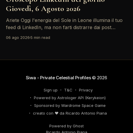
Giovedì, 6 Agosto 2026
Ariete Oggi l'energia del Sole in Leone illumina il tuo
feed di LinkedIn, ma non farti distrarre dai post
motivazionali che girano: è tempo di concretizzare i
06 ago 2026
5 min read
tuoi desideri professionali! Giove ti spinge verso il
networking, ma attenzione, Saturno retrogrado nel
tuo profilo potrebbe farti perdere di vista
Siwa - Private Celestial Profiles
© 2026
Sign up
T&C
Privacy
Powered by Astrologer API (Kerykeion)
Sponsored by Wardrome Space Game
creato con ❤️ da Ricardo Antonio Piana
Powered by Ghost
Ricardo Antonio Piana